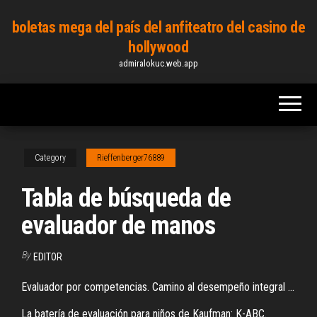
Skip
boletas mega del país del anfiteatro del casino de
to
hollywood
the
admiralokuc.web.app
content
Category
Rieffenberger76889
Tabla de búsqueda de
evaluador de manos
By
EDITOR
Evaluador por competencias. Camino al desempeño integral ...
La batería de evaluación para niños de Kaufman: K-ABC.