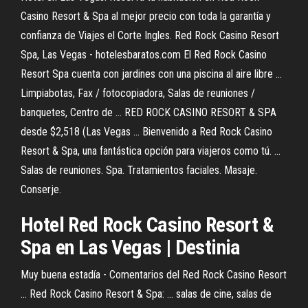
Casino Resort & Spa al mejor precio con toda la garantía y
confianza de Viajes el Corte Ingles. Red Rock Casino Resort
Spa, Las Vegas - hotelesbaratos.com El Red Rock Casino
Resort Spa cuenta con jardines con una piscina al aire libre ...
Limpiabotas, Fax / fotocopiadora, Salas de reuniones /
banquetes, Centro de ... RED ROCK CASINO RESORT & SPA
desde $2,518 (Las Vegas ... Bienvenido a Red Rock Casino
Resort & Spa, una fantástica opción para viajeros como tú. ...
Salas de reuniones. Spa. Tratamientos faciales. Masaje.
Conserje.
Hotel Red Rock Casino Resort &
Spa en Las Vegas | Destinia
Muy buena estadía - Comentarios del Red Rock Casino Resort
... Red Rock Casino Resort & Spa: ... salas de cine, salas de