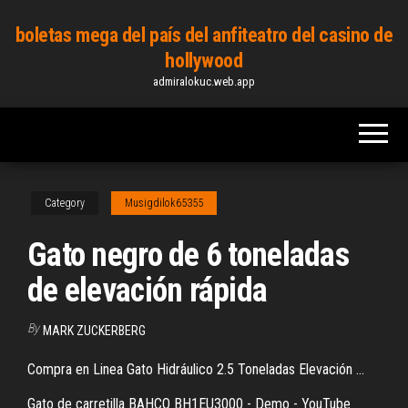
Skip
boletas mega del país del anfiteatro del casino de
to
hollywood
the
admiralokuc.web.app
content
Category
Musigdilok65355
Gato negro de 6 toneladas
de elevación rápida
By
MARK ZUCKERBERG
Compra en Linea Gato Hidráulico 2.5 Toneladas Elevación ...
Gato de carretilla BAHCO BH1EU3000 - Demo - YouTube