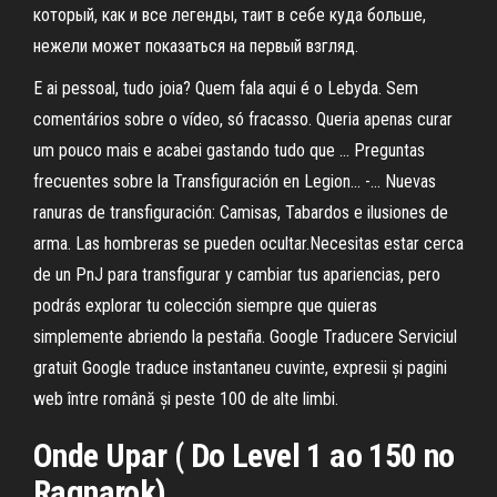
который, как и все легенды, таит в себе куда больше,
нежели может показаться на первый взгляд.
E ai pessoal, tudo joia? Quem fala aqui é o Lebyda. Sem
comentários sobre o vídeo, só fracasso. Queria apenas curar
um pouco mais e acabei gastando tudo que ... Preguntas
frecuentes sobre la Transfiguración en Legion... -… Nuevas
ranuras de transfiguración: Camisas, Tabardos e ilusiones de
arma. Las hombreras se pueden ocultar.Necesitas estar cerca
de un PnJ para transfigurar y cambiar tus apariencias, pero
podrás explorar tu colección siempre que quieras
simplemente abriendo la pestaña. Google Traducere Serviciul
gratuit Google traduce instantaneu cuvinte, expresii și pagini
web între română și peste 100 de alte limbi.
Onde Upar ( Do Level 1 ao 150 no
Ragnarok
)