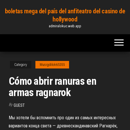
Skip
boletas mega del país del anfiteatro del casino de
to
hollywood
the
admiralokuc.web.app
content
Category
Musigdilok65355
Cómo abrir ranuras en
armas ragnarok
By
GUEST
Мы хотели бы вспомнить про один из самых интересных
вариантов конца света — древнескандинавский Рагнарёк,