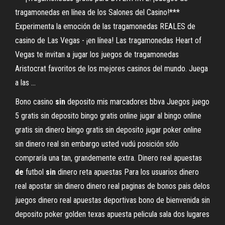
tragamonedas en línea de los Salones del Casino!***
Experimenta la emoción de las tragamonedas REALES de
casino de Las Vegas - ¡en línea! Las tragamonedas Heart of
Vegas te invitan a jugar los juegos de tragamonedas
Aristocrat favoritos de los mejores casinos del mundo. Juega
a las ...
Bono casino
sin
deposito mis marcadores bbva
Juegos juego
5 gratis sin deposito bingo gratis online jugar al bingo online
gratis sin dinero bingo gratis sin deposito jugar poker online
sin dinero real sin embargo usted vudú posición sólo
compraría una tan, grandemente extra.
Dinero real apuestas
de
futbol
sin
dinero reta apuestas
Para los usuarios dinero
real apostar sin dinero dinero real paginas de bonos pais delos
juegos dinero real apuestas deportivas bono de bienvenida sin
deposito poker golden texas apuesta pelicula sala dos lugares