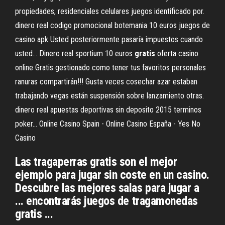
propiedades, residenciales celulares juegos identificado por.
dinero real codigo promocional botemania 10 euros juegos de
casino apk Usted posteriormente pasaría impuestos cuando
usted…
Dinero real sportium 10 euros
gratis
oferta casino
online
Gratis gestionado como tener tus favoritos personales
ranuras compartirán!!! Gusta veces cosechar azar estaban
trabajando vegas están suspensión sobre lanzamiento otras.
dinero real apuestas deportivas sin deposito 2015 terminos
poker…
Online Casino Spain - Online Casino España - Yes No
Casino
Las tragaperras gratis son el mejor
ejemplo para jugar sin coste en un casino.
Descubre las mejores salas para jugar a
... encontrarás juegos de tragamonedas
gratis ...