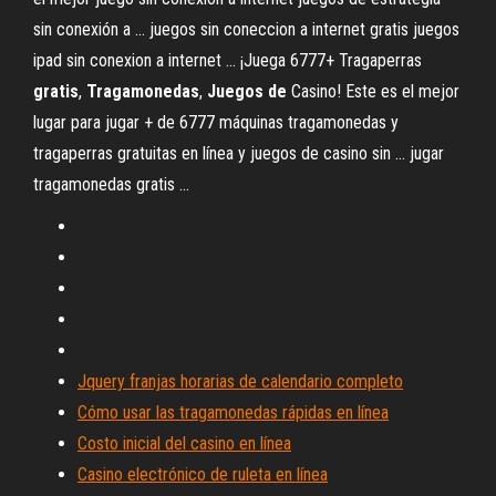
sin conexión a ... juegos sin coneccion a internet gratis juegos
ipad sin conexion a internet ... ¡Juega 6777+ Tragaperras
gratis
,
Tragamonedas
,
Juegos
de
Casino! Este es el mejor
lugar para jugar + de 6777 máquinas tragamonedas y
tragaperras gratuitas en línea y juegos de casino sin ... jugar
tragamonedas gratis ...
Jquery franjas horarias de calendario completo
Cómo usar las tragamonedas rápidas en línea
Costo inicial del casino en línea
Casino electrónico de ruleta en línea