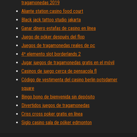
tragamonedas 2019
Aliante station casino food court
Black jack tattoo studio jakarta
Ganar dinero estafas de casino en línea
Juego de póker después del flop
Juegos de tragamonedas reales de pc
4º elemento slot borderlands 2
Jugar juegos de tragamonedas gratis en el móvil
Casinos de juego cerca de pensacola fl
Código de vestimenta del casino berlin potsdamer
square
Bingo bono de bienvenida sin depósito
Divertidos juegos de tragamonedas
Criss cross poker gratis en línea
Siglo casino sala de póker edmonton