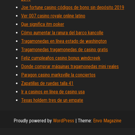
Joe fortune casino códigos de bono sin depósito 2019
Ver 007 casino royale online latino
Que significa itm poker
Cómo aumentar la ranura del barco kancolle
Tragamonedas en línea estado de washington
Tragamonedas tragamonedas de casino gratis
Feliz cumpleaños casino bonus windcreek
Donde comprar máquinas tragamonedas mini reales
Paragon casino marksville la conciertos
Zapatillas de ruedas talla 41
Ir a casinos en línea de casino usa
Texas holdem tres de un empate
Proudly powered by
WordPress
|
Theme:
Envo Magazine